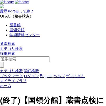
履歴を消去して終了
OPAC（蔵書検索）
図書館
国領分館
学術情報センター
通常検索
カテゴリ検索
詳細検索
カテゴリ検索
詳細検索
ブックマーク
ログイン
English
ヘルプ
ゲストさん
マイライブラリ
ホーム
(終了)【国領分館】蔵書点検に