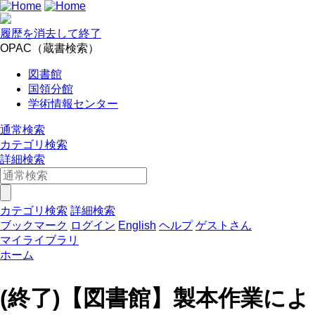
履歴を消去して終了
OPAC（蔵書検索）
図書館
国領分館
学術情報センター
通常検索
カテゴリ検索
詳細検索
カテゴリ検索
詳細検索
ブックマーク
ログイン
English
ヘルプ
ゲストさん
マイライブラリ
ホーム
(終了)【図書館】製本作業によ