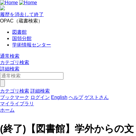
履歴を消去して終了
OPAC（蔵書検索）
図書館
国領分館
学術情報センター
通常検索
カテゴリ検索
詳細検索
カテゴリ検索
詳細検索
ブックマーク
ログイン
English
ヘルプ
ゲストさん
マイライブラリ
ホーム
(終了)【図書館】学外からの文