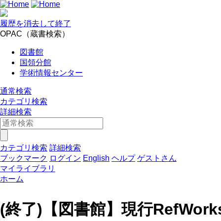
履歴を消去して終了
OPAC（蔵書検索）
図書館
国領分館
学術情報センター
通常検索
カテゴリ検索
詳細検索
カテゴリ検索
詳細検索
ブックマーク
ログイン
English
ヘルプ
ゲストさん
マイライブラリ
ホーム
(終了)【図書館】現行RefWork