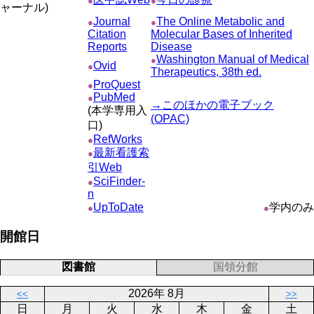
●
●
ャーナル)
Journal
The Online Metabolic and
●
●
Citation
Molecular Bases of Inherited
Reports
Disease
Washington Manual of Medical
●
Ovid
●
Therapeutics, 38th ed.
ProQuest
●
PubMed
●
→このほかの電子ブック
(本学専用入
(OPAC)
口)
RefWorks
●
最新看護索
●
引Web
SciFinder-
●
n
UpToDate
学内のみ
●
●
開館日
図書館
国領分館
2026年 8月
<<
>>
日
月
火
水
木
金
土