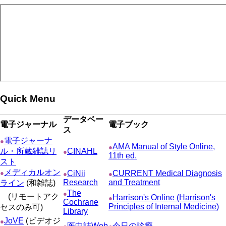
ジ
ー
り
ジ
Quick Menu
データベー
電子ジャーナル
電子ブック
ス
電子ジャーナ
●
AMA Manual of Style Online,
●
ル・所蔵雑誌リ
CINAHL
●
11th ed.
スト
メディカルオン
●
CiNii
CURRENT Medical Diagnosis
●
●
Research
and Treatment
ライン
(和雑誌)
The
●
(リモートアク
Harrison's Online (Harrison's
●
Cochrane
Principles of Internal Medicine)
セスのみ可)
Library
JoVE
(ビデオジ
●
医中誌Web
今日の診療