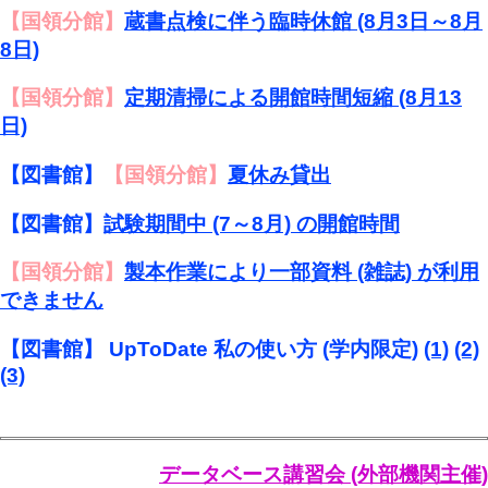
【国領分館】
蔵書点検に伴う臨時休館 (8月3日～8月
8日)
【国領分館】
定期清掃による開館時間短縮 (8月13
日)
【図書館】
【国領分館】
夏休み貸出
【図書館】
試験期間中 (7～8月) の開館時間
【国領分館】
製本作業により一部資料 (雑誌) が利用
できません
【図書館】 UpToDate 私の使い方 (学内限定)
(1)
(2)
(3)
データベース講習会 (外部機関主催)