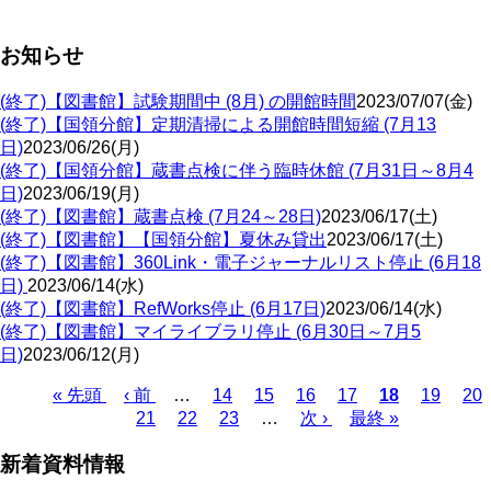
お知らせ
(終了)【図書館】試験期間中 (8月) の開館時間
2023/07/07(金)
(終了)【国領分館】定期清掃による開館時間短縮 (7月13
日)
2023/06/26(月)
(終了)【国領分館】蔵書点検に伴う臨時休館 (7月31日～8月4
日)
2023/06/19(月)
(終了)【図書館】蔵書点検 (7月24～28日)
2023/06/17(土)
(終了)【図書館】【国領分館】夏休み貸出
2023/06/17(土)
(終了)【図書館】360Link・電子ジャーナルリスト停止 (6月18
日)
2023/06/14(水)
(終了)【図書館】RefWorks停止 (6月17日)
2023/06/14(水)
(終了)【図書館】マイライブラリ停止 (6月30日～7月5
日)
2023/06/12(月)
Page
Page
Page
Page
Page
Pa
先
« 先頭
前
‹ 前
…
14
15
16
17
カ
18
19
20
Page
Page
Page
頭
ペ
21
22
23
…
次
次 ›
最
最終 »
レ
ペ
ペ
ー
ペ
終
ン
ー
新着資料情報
ー
ジ
ー
ペ
ト
ジ
ジ
ジ
ー
ペ
送