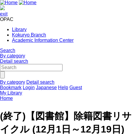
exit
OPAC
Library
Kokuryo Branch
Academic Information Center
Search
By category
Detail search
By category
Detail search
Bookmark
Login
Japanese
Help
Guest
My Library
Home
(終了)【図書館】除籍図書リサ
イクル (12月1日～12月19日)