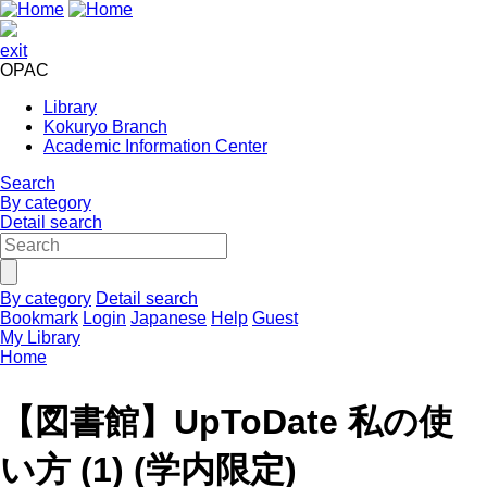
exit
OPAC
Library
Kokuryo Branch
Academic Information Center
Search
By category
Detail search
By category
Detail search
Bookmark
Login
Japanese
Help
Guest
My Library
Home
【図書館】UpToDate 私の使
い方 (1) (学内限定)