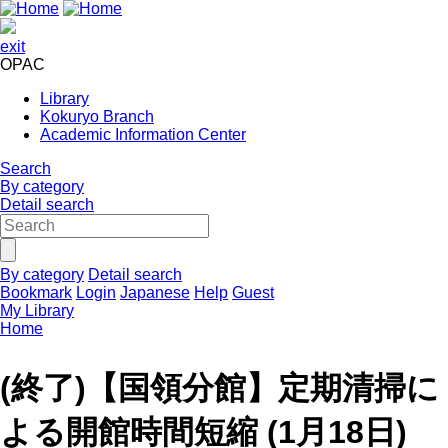
exit
OPAC
Library
Kokuryo Branch
Academic Information Center
Search
By category
Detail search
By category
Detail search
Bookmark
Login
Japanese
Help
Guest
My Library
Home
(終了)【国領分館】定期清掃に
よる開館時間短縮 (1月18日)