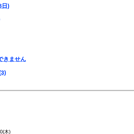
日)
)
用できません
(3)
30(木)