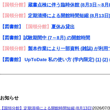
【国領分館】
蔵書点検に伴う臨時休館 (8月3日～8月8
【国領分館】
定期清掃による開館時間短縮 (8月13日
【図書館】
【国領分館】
夏休み貸出
【図書館】
試験期間中 (7～8月) の開館時間
【国領分館】
製本作業により一部資料 (雑誌) が利
【図書館】 UpToDate 私の使い方 (学内限定)
(1)
(2)
お知らせ
【国領分館】定期清掃による開館時間短縮 (8月13日)
2026/07/