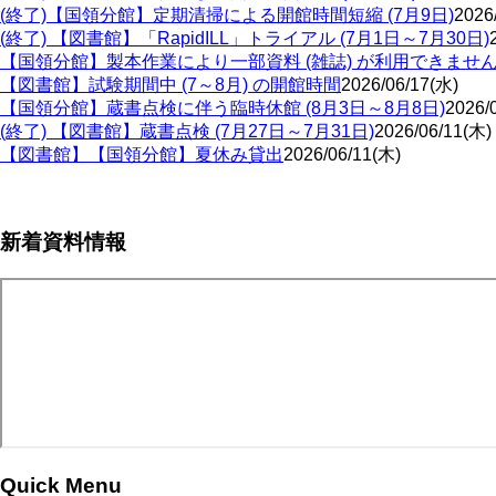
(終了)【国領分館】定期清掃による開館時間短縮 (7月9日)
2026
(終了) 【図書館】「RapidILL」トライアル (7月1日～7月30日)
【国領分館】製本作業により一部資料 (雑誌) が利用できませ
【図書館】試験期間中 (7～8月) の開館時間
2026/06/17(水)
【国領分館】蔵書点検に伴う臨時休館 (8月3日～8月8日)
2026/
(終了) 【図書館】蔵書点検 (7月27日～7月31日)
2026/06/11(木)
【図書館】【国領分館】夏休み貸出
2026/06/11(木)
ペ
新着資料情報
ー
ジ
送
り
Quick Menu