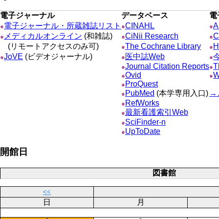
電子ジャーナル
データベース
電
電子ジャーナル・所蔵雑誌リスト
CINAHL
A
●
●
●
メディカルオンライン
(和雑誌)
CiNii Research
C
●
●
●
(リモートアクセスのみ可)
The Cochrane Library
H
●
●
JoVE
(ビデオジャーナル)
医中誌Web
●
●
●
Journal Citation Reports
T
●
●
Ovid
W
●
●
ProQuest
●
PubMed
(本学専用入口)
→
●
RefWorks
●
最新看護索引Web
●
SciFinder-n
●
UpToDate
●
開館日
図書館
<<
日
月