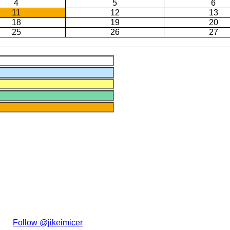
4
5
6
11
12
13
18
19
20
25
26
27
た。
Follow @jikeimicer