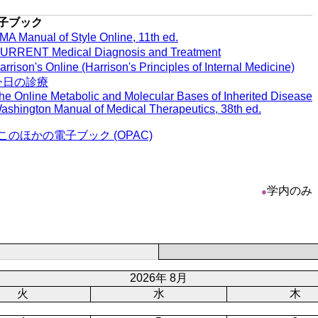
子ブック
MA Manual of Style Online, 11th ed.
URRENT Medical Diagnosis and Treatment
arrison's Online (Harrison's Principles of Internal Medicine)
今日の診療
he Online Metabolic and Molecular Bases of Inherited Disease
ashington Manual of Medical Therapeutics, 38th ed.
このほかの電子ブック (OPAC)
学内のみ
●
2026年 8月
火
水
木