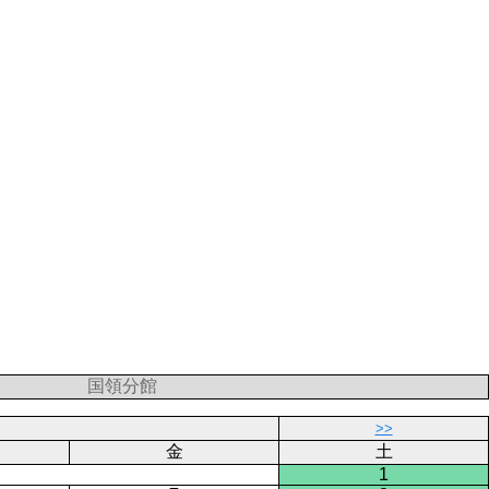
国領分館
>>
金
土
1