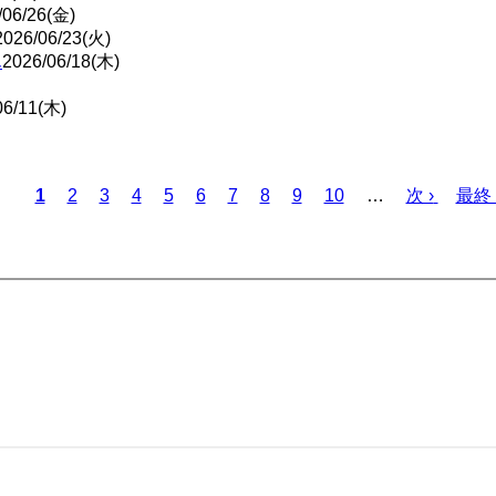
/06/26(金)
2026/06/23(火)
ん
2026/06/18(木)
06/11(木)
Page
Page
Page
Page
Page
Page
Page
Page
Page
カ
1
2
3
4
5
6
7
8
9
10
…
次
次 ›
最
最終 
レ
ペ
終
ン
ー
ペ
ト
ジ
ー
ペ
ジ
ー
ジ