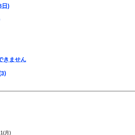
日)
)
用できません
(3)
21(月)