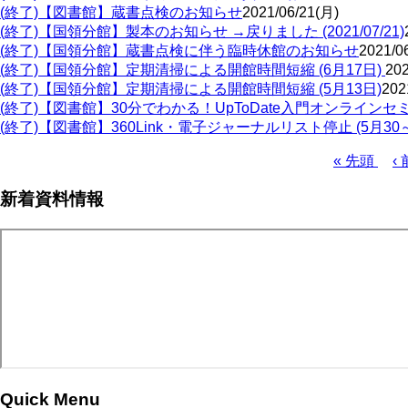
(終了)【図書館】蔵書点検のお知らせ
2021/06/21(月)
(終了)【国領分館】製本のお知らせ →戻りました (2021/07/21)
(終了)【国領分館】蔵書点検に伴う臨時休館のお知らせ
2021/0
(終了)【国領分館】定期清掃による開館時間短縮 (6月17日)
202
(終了)【国領分館】定期清掃による開館時間短縮 (5月13日)
202
(終了)【図書館】30分でわかる！UpToDate入門オンラインセミナ
(終了)【図書館】360Link・電子ジャーナルリスト停止 (5月30
先
« 先頭
前
‹ 
頭
ペ
ペ
新着資料情報
ペ
ー
ー
ー
ジ
ジ
ジ
送
り
Quick Menu