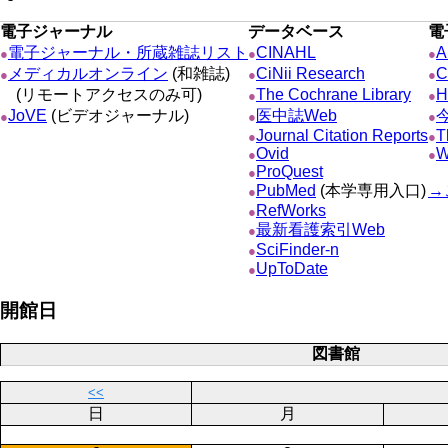
電子ジャーナル
データベース
電
電子ジャーナル・所蔵雑誌リスト
CINAHL
A
●
●
●
メディカルオンライン
(和雑誌)
CiNii Research
C
●
●
●
(リモートアクセスのみ可)
The Cochrane Library
H
●
●
JoVE
(ビデオジャーナル)
医中誌Web
●
●
●
Journal Citation Reports
T
●
●
Ovid
W
●
●
ProQuest
●
PubMed
(本学専用入口)
→
●
RefWorks
●
最新看護索引Web
●
SciFinder-n
●
UpToDate
●
開館日
図書館
<<
日
月