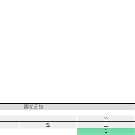
国領分館
>>
金
土
1