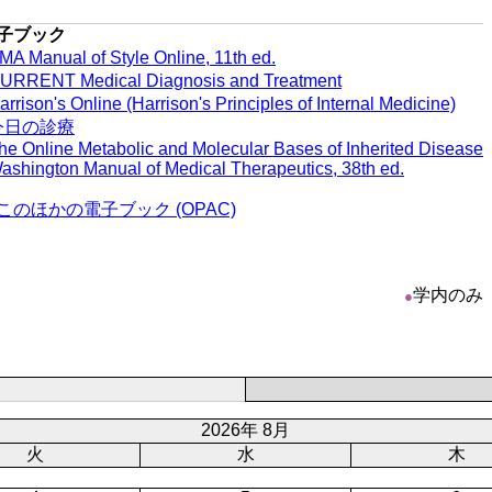
子ブック
MA Manual of Style Online, 11th ed.
URRENT Medical Diagnosis and Treatment
arrison's Online (Harrison's Principles of Internal Medicine)
今日の診療
he Online Metabolic and Molecular Bases of Inherited Disease
ashington Manual of Medical Therapeutics, 38th ed.
このほかの電子ブック (OPAC)
学内のみ
●
2026年 8月
火
水
木