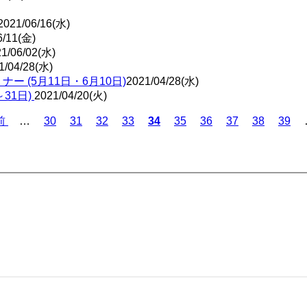
2021/06/16(水)
6/11(金)
1/06/02(水)
1/04/28(水)
ー (5月11日・6月10日)
2021/04/28(水)
～31日)
2021/04/20(火)
Page
Page
Page
Page
Page
Page
Page
Page
Page
前
…
30
31
32
33
カ
34
35
36
37
38
39
レ
ン
ト
ペ
ー
ジ