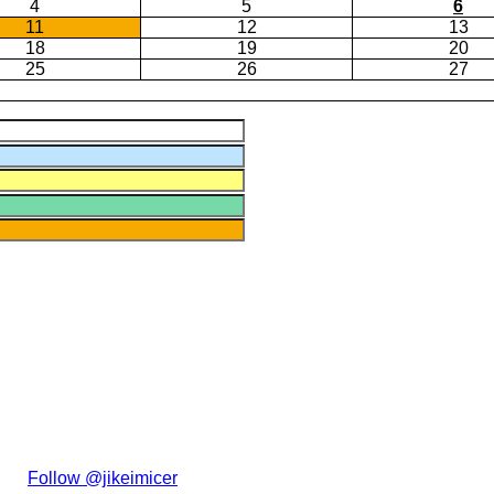
4
5
6
11
12
13
18
19
20
25
26
27
た。
Follow @jikeimicer