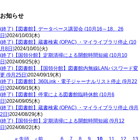
お知らせ
(終了)【図書館】データベース講習会 (10月16～18、26
日)
2024/10/03(木)
(終了)【図書館】蔵書検索 (OPAC) ・マイライブラリ停止 (10
月8日)
2024/10/01(火)
(終了)【国領分館】定期清掃による開館時間短縮 (10月10
日)
2024/09/25(水)
(終了)【図書館】【国領分館】図書館内無線LANパスワード変
更 (9月25日)
2024/09/19(木)
(終了)【図書館】360Link・電子ジャーナルリスト停止 (9月22
日)
2024/09/19(木)
(終了)【図書館】停電による図書館臨時休館 (10月6
日)
2024/09/05(木)
(終了)【図書館】蔵書検索 (OPAC) ・マイライブラリ停止 (9月
2日)
2024/08/29(木)
(終了)【国領分館】定期清掃による開館時間短縮 (9月12
日)
2024/08/22(木)
Page
Page
Page
Page
Page
Page
Pa
先
« 先頭
前
‹ 前
…
6
7
8
9
カ
10
11
12
13