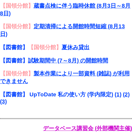
【国領分館】
蔵書点検に伴う臨時休館 (8月3日～8月
8日)
【国領分館】
定期清掃による開館時間短縮 (8月13
日)
【図書館】
【国領分館】
夏休み貸出
【図書館】
試験期間中 (7～8月) の開館時間
【国領分館】
製本作業により一部資料 (雑誌) が利用
できません
【図書館】 UpToDate 私の使い方 (学内限定)
(1)
(2)
(3)
データベース講習会 (外部機関主催)