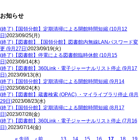
お知らせ
(終了)【国領分館】定期清掃による開館時間短縮 (10月12
日)
2023/09/25(月)
(終了)【図書館】【国領分館】図書館内無線LANパスワード変
更 (9月27日)
2023/09/19(火)
(終了)【図書館】停電による図書館臨時休館 (10月15
日)
2023/09/14(木)
(終了)【図書館】360Link・電子ジャーナルリスト停止 (9月17
日)
2023/09/13(水)
(終了)【国領分館】定期清掃による開館時間短縮 (9月14
日)
2023/08/24(木)
(終了)【図書館】蔵書検索 (OPAC) ・マイライブラリ停止 (8月
29日)
2023/08/23(水)
(終了)【国領分館】定期清掃による開館時間短縮 (8月17
日)
2023/07/28(金)
(終了)【図書館】360Link・電子ジャーナルリスト停止 (7月16
日)
2023/07/14(金)
Page
Page
Page
Page
Page
Pa
先
« 先頭
前
‹ 前
…
13
14
15
16
カ
17
18
19