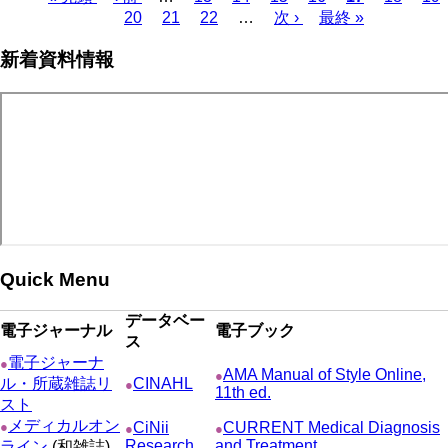
Page
Page
Page
頭
ペ
20
21
22
…
次
次 ›
最
最終 »
レ
ペ
ペ
ー
ペ
終
ン
ー
新着資料情報
ー
ジ
ー
ペ
ト
ジ
ジ
ジ
ー
ペ
送
ジ
ー
り
ジ
Quick Menu
データベー
電子ジャーナル
電子ブック
ス
電子ジャーナ
●
AMA Manual of Style Online,
●
ル・所蔵雑誌リ
CINAHL
●
11th ed.
スト
メディカルオン
●
CiNii
CURRENT Medical Diagnosis
●
●
Research
and Treatment
ライン
(和雑誌)