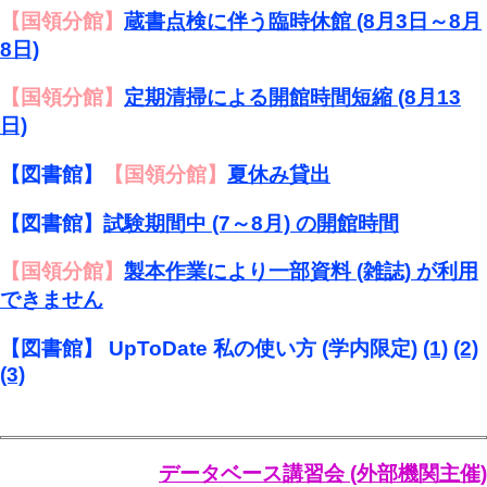
【国領分館】
蔵書点検に伴う臨時休館 (8月3日～8月
8日)
【国領分館】
定期清掃による開館時間短縮 (8月13
日)
【図書館】
【国領分館】
夏休み貸出
【図書館】
試験期間中 (7～8月) の開館時間
【国領分館】
製本作業により一部資料 (雑誌) が利用
できません
【図書館】 UpToDate 私の使い方 (学内限定)
(1)
(2)
(3)
データベース講習会 (外部機関主催)