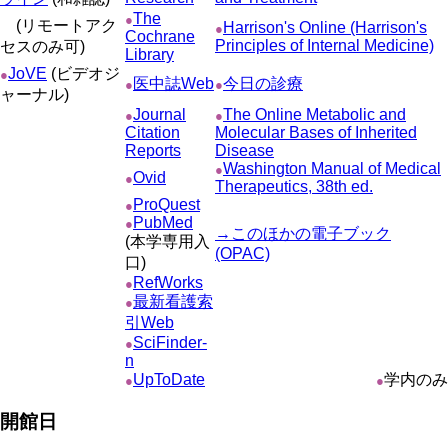
The
●
(リモートアク
Harrison's Online (Harrison's
●
Cochrane
Principles of Internal Medicine)
セスのみ可)
Library
JoVE
(ビデオジ
●
医中誌Web
今日の診療
●
●
ャーナル)
Journal
The Online Metabolic and
●
●
Citation
Molecular Bases of Inherited
Reports
Disease
Washington Manual of Medical
●
Ovid
●
Therapeutics, 38th ed.
ProQuest
●
PubMed
●
→このほかの電子ブック
(本学専用入
(OPAC)
口)
RefWorks
●
最新看護索
●
引Web
SciFinder-
●
n
UpToDate
学内のみ
●
●
開館日