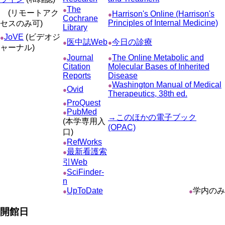
The
●
(リモートアク
Harrison's Online (Harrison's
●
Cochrane
Principles of Internal Medicine)
セスのみ可)
Library
JoVE
(ビデオジ
●
医中誌Web
今日の診療
●
●
ャーナル)
Journal
The Online Metabolic and
●
●
Citation
Molecular Bases of Inherited
Reports
Disease
Washington Manual of Medical
●
Ovid
●
Therapeutics, 38th ed.
ProQuest
●
PubMed
●
→このほかの電子ブック
(本学専用入
(OPAC)
口)
RefWorks
●
最新看護索
●
引Web
SciFinder-
●
n
UpToDate
学内のみ
●
●
開館日