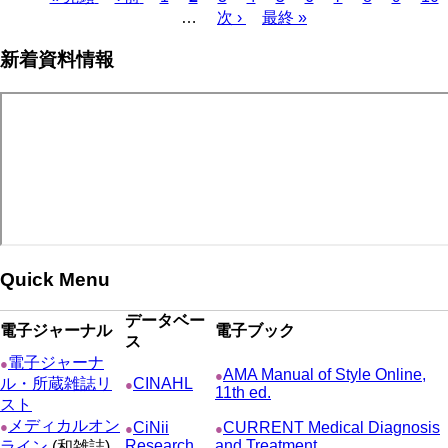
頭
ペ
…
レ
次
次 ›
最
最終 »
ペ
ペ
ー
ン
ペ
終
ー
新着資料情報
ー
ジ
ト
ー
ペ
ジ
ジ
ペ
ジ
ー
送
ー
ジ
り
ジ
Quick Menu
データベー
電子ジャーナル
電子ブック
ス
電子ジャーナ
●
AMA Manual of Style Online,
●
ル・所蔵雑誌リ
CINAHL
●
11th ed.
スト
メディカルオン
●
CiNii
CURRENT Medical Diagnosis
●
●
Research
and Treatment
ライン
(和雑誌)