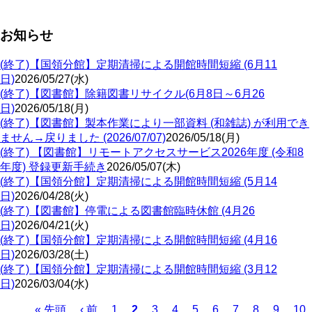
お知らせ
(終了)【国領分館】定期清掃による開館時間短縮 (6月11
日)
2026/05/27(水)
(終了)【図書館】除籍図書リサイクル(6月8日～6月26
日)
2026/05/18(月)
(終了)【図書館】製本作業により一部資料 (和雑誌) が利用でき
ません→戻りました (2026/07/07)
2026/05/18(月)
(終了) 【図書館】リモートアクセスサービス2026年度 (令和8
年度) 登録更新手続き
2026/05/07(木)
(終了)【国領分館】定期清掃による開館時間短縮 (5月14
日)
2026/04/28(火)
(終了)【図書館】停電による図書館臨時休館 (4月26
日)
2026/04/21(火)
(終了)【国領分館】定期清掃による開館時間短縮 (4月16
日)
2026/03/28(土)
(終了)【国領分館】定期清掃による開館時間短縮 (3月12
日)
2026/03/04(水)
Page
Page
Page
Page
Page
Page
Page
Page
Pa
先
« 先頭
前
‹ 前
1
カ
2
3
4
5
6
7
8
9
10