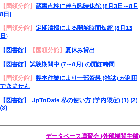
【国領分館】
蔵書点検に伴う臨時休館 (8月3日～8月
8日)
【国領分館】
定期清掃による開館時間短縮 (8月13
日)
【図書館】
【国領分館】
夏休み貸出
【図書館】
試験期間中 (7～8月) の開館時間
【国領分館】
製本作業により一部資料 (雑誌) が利用
できません
【図書館】 UpToDate 私の使い方 (学内限定)
(1)
(2)
(3)
データベース講習会 (外部機関主催)