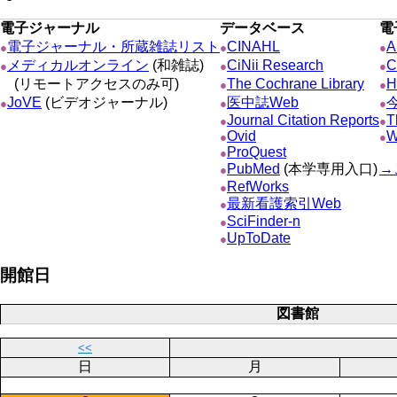
電子ジャーナル
データベース
電
電子ジャーナル・所蔵雑誌リスト
CINAHL
A
●
●
●
メディカルオンライン
(和雑誌)
CiNii Research
C
●
●
●
(リモートアクセスのみ可)
The Cochrane Library
H
●
●
JoVE
(ビデオジャーナル)
医中誌Web
●
●
●
Journal Citation Reports
T
●
●
Ovid
W
●
●
ProQuest
●
PubMed
(本学専用入口)
→
●
RefWorks
●
最新看護索引Web
●
SciFinder-n
●
UpToDate
●
開館日
図書館
<<
日
月