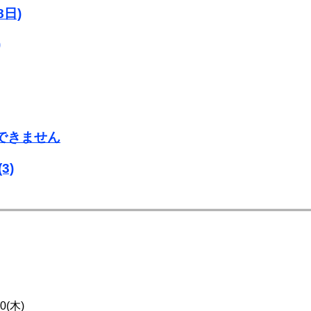
日)
)
用できません
(3)
30(木)