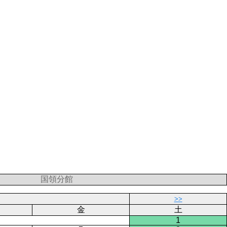
国領分館
>>
金
土
1