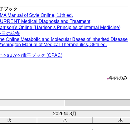
子ブック
MA Manual of Style Online, 11th ed.
URRENT Medical Diagnosis and Treatment
arrison's Online (Harrison's Principles of Internal Medicine)
今日の診療
he Online Metabolic and Molecular Bases of Inherited Disease
ashington Manual of Medical Therapeutics, 38th ed.
このほかの電子ブック (OPAC)
学内のみ
●
2026年 8月
火
水
木