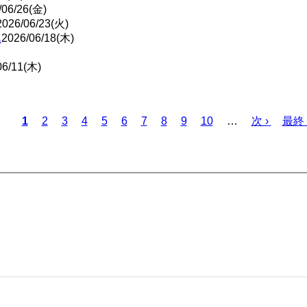
/06/26(金)
2026/06/23(火)
ん
2026/06/18(木)
06/11(木)
Page
Page
Page
Page
Page
Page
Page
Page
Page
カ
1
2
3
4
5
6
7
8
9
10
…
次
次 ›
最
最終 
レ
ペ
終
ン
ー
ペ
ト
ジ
ー
ペ
ジ
ー
ジ