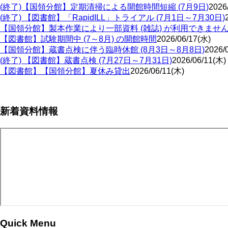
(終了)【国領分館】定期清掃による開館時間短縮 (7月9日)
2026
(終了) 【図書館】「RapidILL」トライアル (7月1日～7月30日)
【国領分館】製本作業により一部資料 (雑誌) が利用できませ
【図書館】試験期間中 (7～8月) の開館時間
2026/06/17(水)
【国領分館】蔵書点検に伴う臨時休館 (8月3日～8月8日)
2026/
(終了) 【図書館】蔵書点検 (7月27日～7月31日)
2026/06/11(木)
【図書館】【国領分館】夏休み貸出
2026/06/11(木)
ペ
新着資料情報
ー
ジ
送
り
Quick Menu