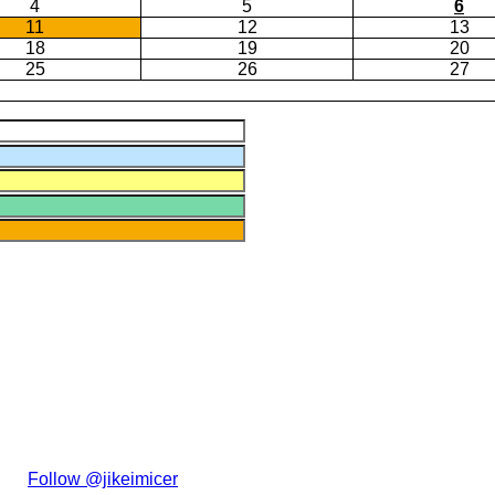
4
5
6
11
12
13
18
19
20
25
26
27
た。
Follow @jikeimicer