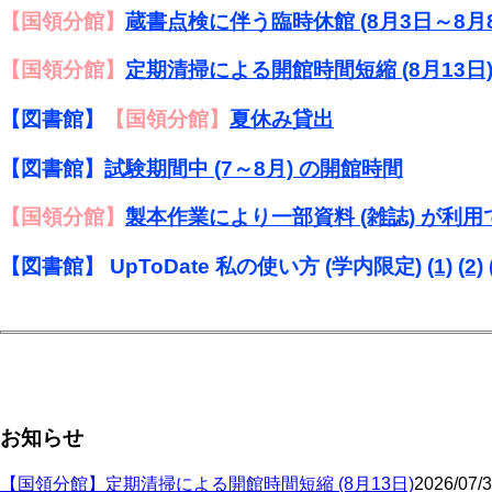
【国領分館】
蔵書点検に伴う臨時休館 (8月3日～8月8
【国領分館】
定期清掃による開館時間短縮 (8月13日
【図書館】
【国領分館】
夏休み貸出
【図書館】
試験期間中 (7～8月) の開館時間
【国領分館】
製本作業により一部資料 (雑誌) が利
【図書館】 UpToDate 私の使い方 (学内限定)
(1)
(2)
お知らせ
【国領分館】定期清掃による開館時間短縮 (8月13日)
2026/07/