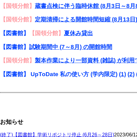
【国領分館】
蔵書点検に伴う臨時休館 (8月3日～8月8
【国領分館】
定期清掃による開館時間短縮 (8月13日
【図書館】
【国領分館】
夏休み貸出
【図書館】
試験期間中 (7～8月) の開館時間
【国領分館】
製本作業により一部資料 (雑誌) が利
【図書館】 UpToDate 私の使い方 (学内限定)
(1)
(2)
お知らせ
(終了)【図書館】学術リポジトリ停止 (6月26～28日)
2023/06/1