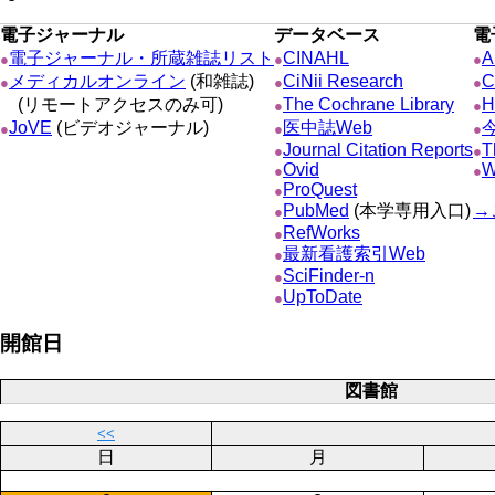
電子ジャーナル
データベース
電
電子ジャーナル・所蔵雑誌リスト
CINAHL
A
●
●
●
メディカルオンライン
(和雑誌)
CiNii Research
C
●
●
●
(リモートアクセスのみ可)
The Cochrane Library
H
●
●
JoVE
(ビデオジャーナル)
医中誌Web
●
●
●
Journal Citation Reports
T
●
●
Ovid
W
●
●
ProQuest
●
PubMed
(本学専用入口)
→
●
RefWorks
●
最新看護索引Web
●
SciFinder-n
●
UpToDate
●
開館日
図書館
<<
日
月