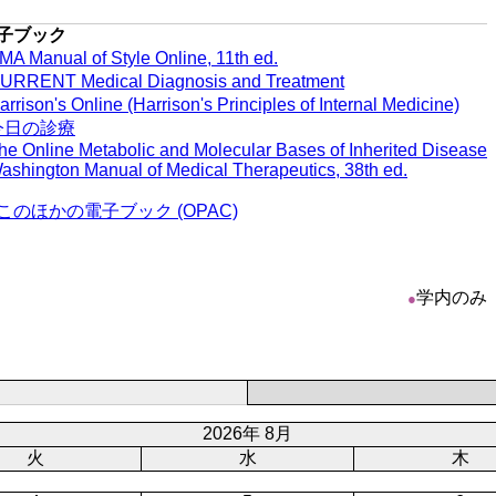
子ブック
MA Manual of Style Online, 11th ed.
URRENT Medical Diagnosis and Treatment
arrison's Online (Harrison's Principles of Internal Medicine)
今日の診療
he Online Metabolic and Molecular Bases of Inherited Disease
ashington Manual of Medical Therapeutics, 38th ed.
このほかの電子ブック (OPAC)
学内のみ
●
2026年 8月
火
水
木