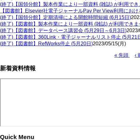
(終了)【国領分館】製本作業により一部資料 (雑誌) が利用できません
【図書館】Elsevier社電子ジャーナルPay Per View利用に
(終了)【国領分館】定期清掃による開館時間短縮 (6月15日)
202
(終了)【図書館】製本作業により一部資料 (雑誌) が利用できません→
(終了)【図書館】データベース講習会 (5月29日～6月3日)
2023/
(終了)【図書館】360Link・電子ジャーナルリスト停止 (5月21
(終了)【図書館】RefWorks停止 (5月20日)
2023/05/15(月)
先
« 先頭
前
‹ 
頭
ペ
ペ
新着資料情報
ペ
ー
ー
ー
ジ
ジ
ジ
送
り
Quick Menu