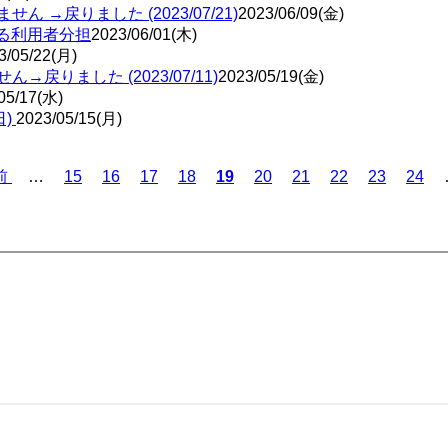
 →戻りました (2023/07/21)
2023/06/09(金)
おける利用者分担
2023/06/01(木)
3/05/22(月)
戻りました (2023/07/11)
2023/05/19(金)
05/17(水)
日)
2023/05/15(月)
Page
Page
Page
Page
Page
Page
Page
Page
Page
前
…
15
16
17
18
カ
19
20
21
22
23
24
レ
ン
ト
ペ
ー
ジ