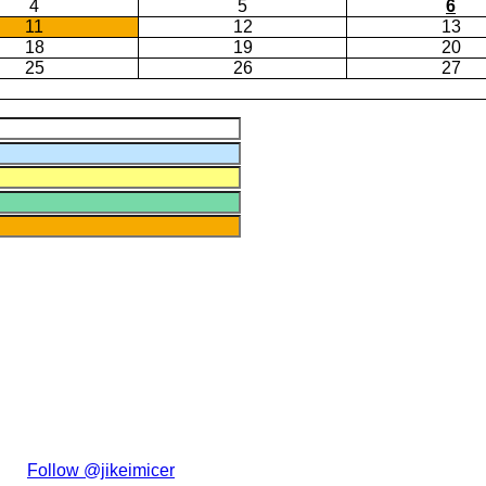
4
5
6
11
12
13
18
19
20
25
26
27
た。
Follow @jikeimicer