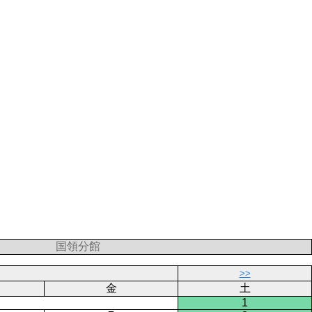
国領分館
>>
金
土
1