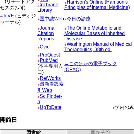
(リモートアク
Harrison's Online (Harrison's
●
Cochrane
Principles of Internal Medicine)
セスのみ可)
Library
JoVE
(ビデオジ
●
医中誌Web
今日の診療
●
●
ャーナル)
Journal
The Online Metabolic and
●
●
Citation
Molecular Bases of Inherited
Reports
Disease
Washington Manual of Medical
●
Ovid
●
Therapeutics, 38th ed.
ProQuest
●
PubMed
●
→このほかの電子ブック
(本学専用入
(OPAC)
口)
RefWorks
●
最新看護索
●
引Web
SciFinder-
●
n
UpToDate
学内のみ
●
●
開館日
図書館
国領分館