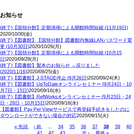
お知らせ
(終了)【国領分館】定期清掃による開館時間短縮 (11月19日)
2020/10/30(金)
(終了)【図書館】【国領分館】図書館内無線LANパスワード変
更 (10月30日)
2020/10/26(月)
(終了)【国領分館】定期清掃による開館時間短縮 (10月15
日)
2020/09/28(月)
(終了)【図書館】製本のお知らせ →戻りました
(2020/11/16)
2020/09/25(金)
(終了)【図書館】J-STAGE停止 (9月26日)
2020/09/24(木)
(終了)【図書館】UpToDateオンラインセミナー (9月24日・10
月7日・15日)
2020/09/16(水)
(終了)【図書館】RefWorksオンラインセミナー (9月23日・24
日・28日・10月15日)
2020/09/16(水)
【図書館】Pay Per Viewサービスで再登録手続きをしたのに
ダウンロードができない場合の対応
2020/09/15(火)
Page
Page
Page
Page
Page
Pa
先
« 先頭
前
‹ 前
…
34
35
36
37
カ
38
39
40
Page
Page
Page
頭
ペ
41
42
43
…
次
次 ›
最
最終 »
レ
ペ