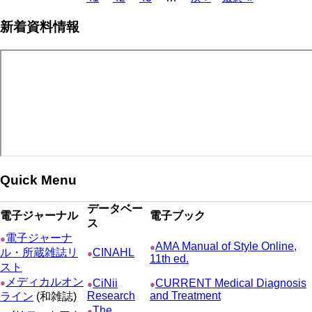
ペ
ー
ペ
終
ン
ー
新着資料情報
ー
ジ
ー
ペ
ト
ジ
ジ
ジ
ー
ペ
送
ジ
ー
り
ジ
Quick Menu
データベー
電子ジャーナル
電子ブック
ス
電子ジャーナ
●
AMA Manual of Style Online,
●
ル・所蔵雑誌リ
CINAHL
●
11th ed.
スト
メディカルオン
●
CiNii
CURRENT Medical Diagnosis
●
●
Research
and Treatment
ライン
(和雑誌)
The
●