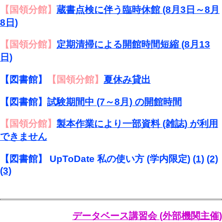
【国領分館】
蔵書点検に伴う臨時休館 (8月3日～8月
8日)
【国領分館】
定期清掃による開館時間短縮 (8月13
日)
【図書館】
【国領分館】
夏休み貸出
【図書館】
試験期間中 (7～8月) の開館時間
【国領分館】
製本作業により一部資料 (雑誌) が利用
できません
【図書館】 UpToDate 私の使い方 (学内限定)
(1)
(2)
(3)
データベース講習会 (外部機関主催)