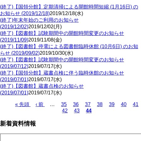
(終了)【国領分館】定期清掃による開館時間短縮 (1月16日) の
お知らせ (2019/12/18)
2019/12/18(水)
(終了)年末年始のご利用のお知らせ
(2019/12/02)
2019/12/02(月)
(終了)【図書館】試験期間中の開館時間変更のお知らせ
(2019/11/09)
2019/11/08(金)
(終了)【図書館】停電による図書館臨時休館 (10月6日) のお知
らせ (2019/09/02)
2019/10/30(水)
(終了)【図書館】試験期間中の開館時間変更のお知らせ
(2019/07/12)
2019/07/17(水)
(終了)【国領分館】蔵書点検に伴う臨時休館のお知らせ
(2019/07/01)
2019/07/17(水)
(終了)【図書館】蔵書点検のお知らせ
(2019/07/01)
2019/07/17(水)
Page
Page
Page
Page
Page
Page
Pa
先
« 先頭
前
‹ 前
…
35
36
37
38
39
40
41
Page
42
Page
43
44
頭
ペ
カ
ペ
ペ
ー
レ
ー
新着資料情報
ー
ジ
ン
ジ
ジ
ト
送
ペ
り