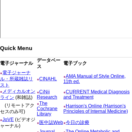
ー
ジ
Quick Menu
データベー
電子ジャーナル
電子ブック
ス
電子ジャーナ
●
AMA Manual of Style Online,
●
ル・所蔵雑誌リ
CINAHL
●
11th ed.
スト
メディカルオン
●
CiNii
CURRENT Medical Diagnosis
●
●
Research
and Treatment
ライン
(和雑誌)
The
●
(リモートアク
Harrison's Online (Harrison's
●
Cochrane
Principles of Internal Medicine)
セスのみ可)
Library
JoVE
(ビデオジ
●
医中誌Web
今日の診療
●
●
ャーナル)
Journal
The Online Metabolic and
●
●