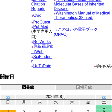
Citation
Molecular Bases of Inherited
Reports
Disease
Washington Manual of Medical
●
Ovid
●
Therapeutics, 38th ed.
ProQuest
●
PubMed
●
→このほかの電子ブック
(本学専用入
(OPAC)
口)
RefWorks
●
最新看護索
●
引Web
SciFinder-
●
n
UpToDate
学内のみ
●
●
開館日
図書館
国領分館
2026年 8月
<<
>>
日
月
火
水
木
金
土
1