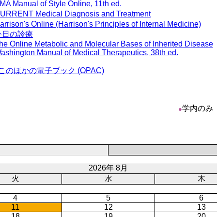
MA Manual of Style Online, 11th ed.
URRENT Medical Diagnosis and Treatment
arrison's Online (Harrison's Principles of Internal Medicine)
今日の診療
he Online Metabolic and Molecular Bases of Inherited Disease
ashington Manual of Medical Therapeutics, 38th ed.
このほかの電子ブック (OPAC)
学内のみ
●
2026年 8月
火
水
木
4
5
6
11
12
13
18
19
20