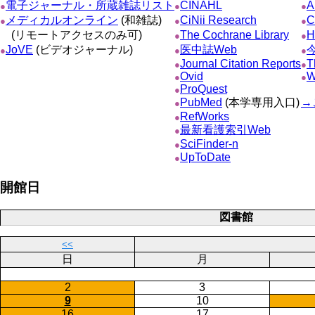
電子ジャーナル・所蔵雑誌リスト
CINAHL
A
●
●
●
メディカルオンライン
(和雑誌)
CiNii Research
C
●
●
●
(リモートアクセスのみ可)
The Cochrane Library
H
●
●
JoVE
(ビデオジャーナル)
医中誌Web
●
●
●
Journal Citation Reports
T
●
●
Ovid
W
●
●
ProQuest
●
PubMed
(本学専用入口)
→
●
RefWorks
●
最新看護索引Web
●
SciFinder-n
●
UpToDate
●
開館日
図書館
<<
日
月
2
3
9
10
16
17