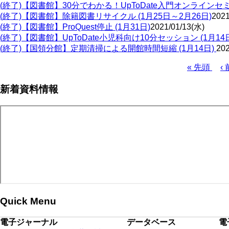
(終了)【図書館】30分でわかる！UpToDate入門オンラインセミナ
(終了)【図書館】除籍図書リサイクル (1月25日～2月26日)
2021
(終了)【図書館】ProQuest停止 (1月31日)
2021/01/13(水)
(終了)【図書館】UpToDate小児科向け10分セッション (1月14
(終了)【国領分館】定期清掃による開館時間短縮 (1月14日)
202
先
« 先頭
前
‹ 
頭
ペ
ペ
新着資料情報
ペ
ー
ー
ー
ジ
ジ
ジ
送
り
Quick Menu
電子ジャーナル
データベース
電