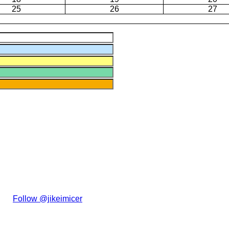
25
26
27
た。
Follow @jikeimicer