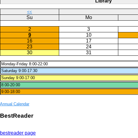
Library
<<
Su
Mo
2
3
9
10
16
17
23
24
30
31
Annual Calendar
BestReader
bestreader page