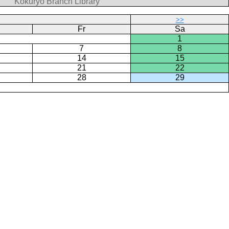
Kokuryo Branch Library
>>
Fr
Sa
1
7
8
14
15
21
22
28
29