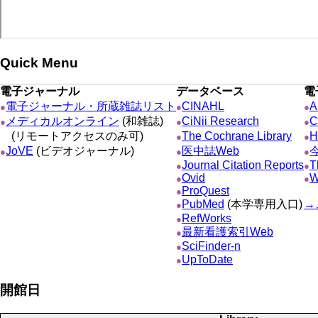
Quick Menu
電子ジャーナル
データベース
電
電子ジャーナル・所蔵雑誌リスト
CINAHL
A
●
●
●
メディカルオンライン
(和雑誌)
CiNii Research
C
●
●
●
(リモートアクセスのみ可)
The Cochrane Library
H
●
●
JoVE
(ビデオジャーナル)
医中誌Web
●
●
●
Journal Citation Reports
T
●
●
Ovid
W
●
●
ProQuest
●
PubMed
(本学専用入口)
→
●
RefWorks
●
最新看護索引Web
●
SciFinder-n
●
UpToDate
●
開館日