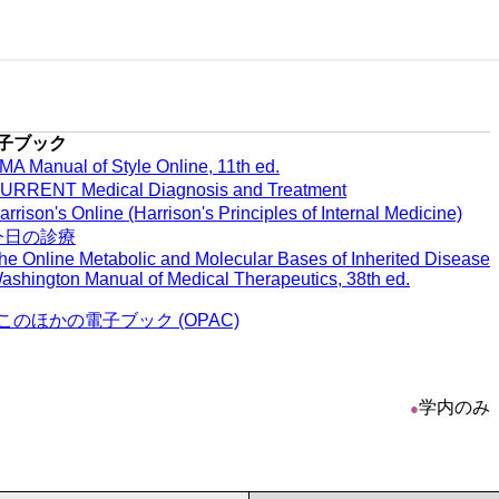
子ブック
MA Manual of Style Online, 11th ed.
URRENT Medical Diagnosis and Treatment
arrison's Online (Harrison's Principles of Internal Medicine)
今日の診療
he Online Metabolic and Molecular Bases of Inherited Disease
ashington Manual of Medical Therapeutics, 38th ed.
このほかの電子ブック (OPAC)
学内のみ
●