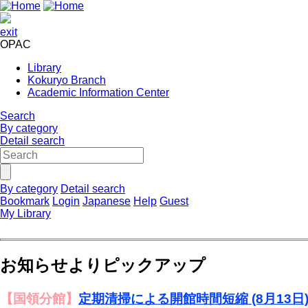
exit
OPAC
Library
Kokuryo Branch
Academic Information Center
Search
By category
Detail search
By category
Detail search
Bookmark
Login
Japanese
Help
Guest
My Library
お知らせよりピックアップ
【国領分館】
定期清掃による開館時間短縮 (8月13日