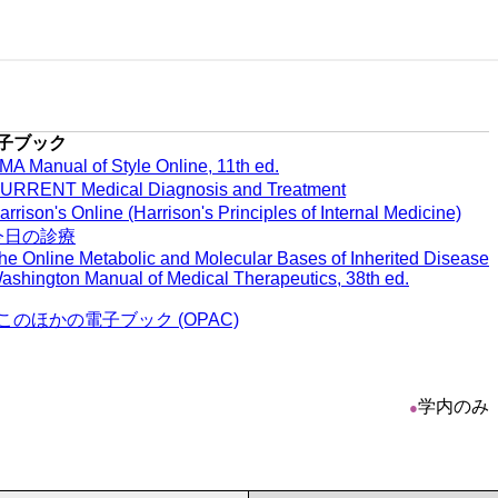
子ブック
MA Manual of Style Online, 11th ed.
URRENT Medical Diagnosis and Treatment
arrison's Online (Harrison's Principles of Internal Medicine)
今日の診療
he Online Metabolic and Molecular Bases of Inherited Disease
ashington Manual of Medical Therapeutics, 38th ed.
このほかの電子ブック (OPAC)
学内のみ
●