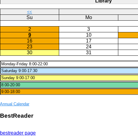
Library
<<
Su
Mo
2
3
9
10
16
17
23
24
30
31
Annual Calendar
BestReader
bestreader page