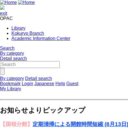
exit
OPAC
Library
Kokuryo Branch
Academic Information Center
Search
By category
Detail search
By category
Detail search
Bookmark
Login
Japanese
Help
Guest
My Library
お知らせよりピックアップ
【国領分館】
定期清掃による開館時間短縮 (8月13日