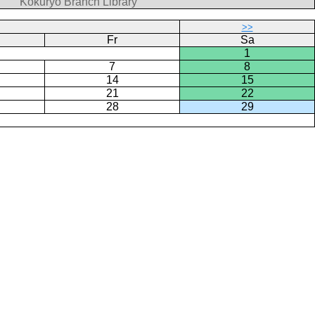
Kokuryo Branch Library
>>
Fr
Sa
1
7
8
14
15
21
22
28
29