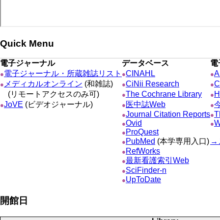
Quick Menu
電子ジャーナル
データベース
電
電子ジャーナル・所蔵雑誌リスト
CINAHL
A
●
●
●
メディカルオンライン
(和雑誌)
CiNii Research
C
●
●
●
(リモートアクセスのみ可)
The Cochrane Library
H
●
●
JoVE
(ビデオジャーナル)
医中誌Web
●
●
●
Journal Citation Reports
T
●
●
Ovid
W
●
●
ProQuest
●
PubMed
(本学専用入口)
→
●
RefWorks
●
最新看護索引Web
●
SciFinder-n
●
UpToDate
●
開館日