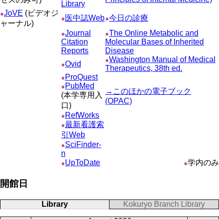
Library
JoVE
(ビデオジ
●
医中誌Web
今日の診療
●
●
ャーナル)
Journal
The Online Metabolic and
●
●
Citation
Molecular Bases of Inherited
Reports
Disease
Washington Manual of Medical
●
Ovid
●
Therapeutics, 38th ed.
ProQuest
●
PubMed
●
→このほかの電子ブック
(本学専用入
(OPAC)
口)
RefWorks
●
最新看護索
●
引Web
SciFinder-
●
n
UpToDate
学内のみ
●
●
開館日
Library
Kokuryo Branch Library