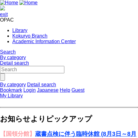
exit
OPAC
Library
Kokuryo Branch
Academic Information Center
Search
By category
Detail search
By category
Detail search
Bookmark
Login
Japanese
Help
Guest
My Library
お知らせよりピックアップ
【国領分館】
蔵書点検に伴う臨時休館 (8月3日～8月