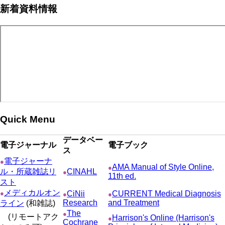
新着資料情報
ー
ジ
ー
ペ
ト
ジ
ジ
ジ
ー
ペ
送
ジ
ー
り
ジ
Quick Menu
データベー
電子ジャーナル
電子ブック
ス
電子ジャーナ
●
AMA Manual of Style Online,
●
ル・所蔵雑誌リ
CINAHL
●
11th ed.
スト
メディカルオン
●
CiNii
CURRENT Medical Diagnosis
●
●
Research
and Treatment
ライン
(和雑誌)
The
●
(リモートアク
Harrison's Online (Harrison's
●
Cochrane