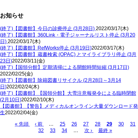
お知らせ
(終了)【図書館】今日の診療停止 (3月28日)
2022/03/17(木)
(終了)【図書館】360Link・電子ジャーナルリスト停止 (3月20
日)
2022/03/17(木)
(終了)【図書館】RefWorks停止 (3月19日)
2022/03/17(木)
(終了)【図書館】蔵書検索 (OPAC) とマイライブラリ停止 (3月
23日)
2022/03/11(金)
(終了)【国領分館】定期清掃による開館時間短縮 (3月17日)
2022/02/25(金)
(終了)【図書館】除籍図書リサイクル (2月28日～3月14
日)
2022/02/24(木)
(終了)【図書館】【国領分館】大雪注意報発令による臨時閉館
(2月10日)
2022/02/10(木)
【図書館】【警告】メディカルオンライン大量ダウンロード発
生
2022/02/04(金)
Page
Page
Page
Page
Page
Pa
先
« 先頭
前
‹ 前
…
25
26
27
28
カ
29
30
31
Page
Page
Page
頭
ペ
32
33
34
…
次
次 ›
最
最終 »
レ
ペ
ペ
ー
ペ
終
ン
ー