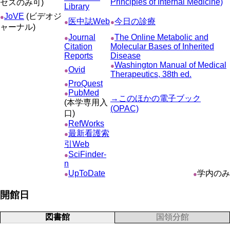
Principles of Internal Medicine)
セスのみ可)
Library
JoVE
(ビデオジ
●
医中誌Web
今日の診療
●
●
ャーナル)
Journal
The Online Metabolic and
●
●
Citation
Molecular Bases of Inherited
Reports
Disease
Washington Manual of Medical
●
Ovid
●
Therapeutics, 38th ed.
ProQuest
●
PubMed
●
→このほかの電子ブック
(本学専用入
(OPAC)
口)
RefWorks
●
最新看護索
●
引Web
SciFinder-
●
n
UpToDate
学内のみ
●
●
開館日
図書館
国領分館