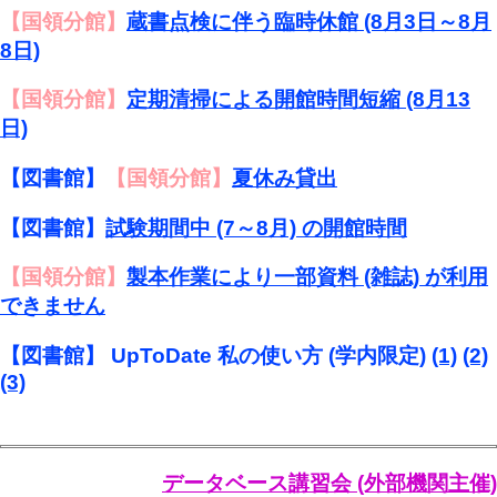
【国領分館】
蔵書点検に伴う臨時休館 (8月3日～8月
8日)
【国領分館】
定期清掃による開館時間短縮 (8月13
日)
【図書館】
【国領分館】
夏休み貸出
【図書館】
試験期間中 (7～8月) の開館時間
【国領分館】
製本作業により一部資料 (雑誌) が利用
できません
【図書館】 UpToDate 私の使い方 (学内限定)
(1)
(2)
(3)
データベース講習会 (外部機関主催)