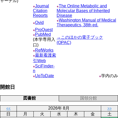
ャーナル)
Journal
The Online Metabolic and
●
●
Citation
Molecular Bases of Inherited
Reports
Disease
Washington Manual of Medical
●
Ovid
●
Therapeutics, 38th ed.
ProQuest
●
PubMed
●
→このほかの電子ブック
(本学専用入
(OPAC)
口)
RefWorks
●
最新看護索
●
引Web
SciFinder-
●
n
UpToDate
学内のみ
●
●
開館日
図書館
国領分館
2026年 8月
<<
>>
日
月
火
水
木
金
土