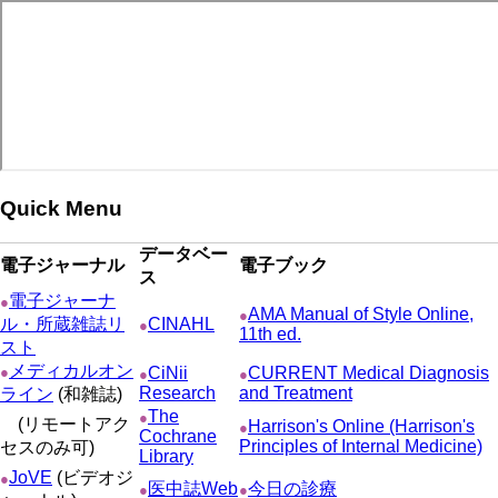
ジ
ー
り
ジ
Quick Menu
データベー
電子ジャーナル
電子ブック
ス
電子ジャーナ
●
AMA Manual of Style Online,
●
ル・所蔵雑誌リ
CINAHL
●
11th ed.
スト
メディカルオン
●
CiNii
CURRENT Medical Diagnosis
●
●
Research
and Treatment
ライン
(和雑誌)
The
●
(リモートアク
Harrison's Online (Harrison's
●
Cochrane
Principles of Internal Medicine)
セスのみ可)
Library
JoVE
(ビデオジ
●
医中誌Web
今日の診療
●
●