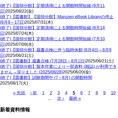
(終了)【国領分館】定期清掃による開館時間短縮 (9月11
日)
2025/08/22(金)
(終了)【図書館】【国領分館】Maruzen eBook Libraryの停止
(8月9～17日)
2025/07/31(木)
(終了)【国領分館】定期清掃による開館時間短縮 (8月14
日)
2025/07/24(木)
(終了)【国領分館】定期清掃による開館時間短縮 (7月10
日)
2025/07/09(水)
(終了)【国領分館】蔵書点検に伴う臨時休館 (8月4日～8月9
日)
2025/06/21(土)
(終了)【図書館】蔵書点検 (7月28日～8月1日)
2025/06/21(土)
(終了)【国領分館】製本作業により一部資料 (雑誌) が利用でき
ません→戻りました (2025/08/28)
2025/06/20(金)
(終了)【図書館】試験期間中 (7～8月) の開館時間
2025/06/17(火)
Page
Page
Page
Page
Page
Page
Page
Page
Pa
先
« 先頭
前
‹ 前
1
2
3
4
カ
5
6
7
8
9
10
頭
ペ
…
次
次 ›
最
最終 »
レ
ペ
ペ
ー
ペ
終
ン
ー
新着資料情報
ー
ジ
ー
ペ
ト
ジ
ジ
ジ
ー
ペ
送