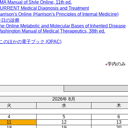
MA Manual of Style Online, 11th ed.
URRENT Medical Diagnosis and Treatment
arrison's Online (Harrison's Principles of Internal Medicine)
今日の診療
he Online Metabolic and Molecular Bases of Inherited Disease
ashington Manual of Medical Therapeutics, 38th ed.
このほかの電子ブック (OPAC)
学内のみ
●
2026年 8月
火
水
木
4
5
6
11
12
13
18
19
20