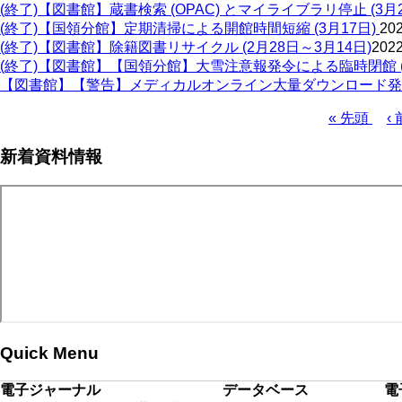
(終了)【図書館】蔵書検索 (OPAC) とマイライブラリ停止 (3月2
(終了)【国領分館】定期清掃による開館時間短縮 (3月17日)
202
(終了)【図書館】除籍図書リサイクル (2月28日～3月14日)
2022
(終了)【図書館】【国領分館】大雪注意報発令による臨時閉館 (2
【図書館】【警告】メディカルオンライン大量ダウンロード発
先
« 先頭
前
‹ 
頭
ペ
ペ
新着資料情報
ペ
ー
ー
ー
ジ
ジ
ジ
送
り
Quick Menu
電子ジャーナル
データベース
電