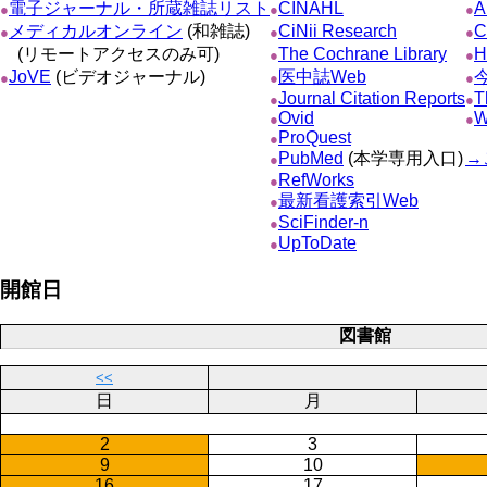
電子ジャーナル・所蔵雑誌リスト
CINAHL
A
●
●
●
メディカルオンライン
(和雑誌)
CiNii Research
C
●
●
●
(リモートアクセスのみ可)
The Cochrane Library
H
●
●
JoVE
(ビデオジャーナル)
医中誌Web
●
●
●
Journal Citation Reports
T
●
●
Ovid
W
●
●
ProQuest
●
PubMed
(本学専用入口)
→
●
RefWorks
●
最新看護索引Web
●
SciFinder-n
●
UpToDate
●
開館日
図書館
<<
日
月
2
3
9
10
16
17