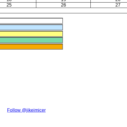
25
26
27
た。
Follow @jikeimicer