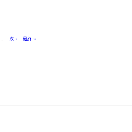
…
次
次 ›
最
最終 »
ペ
終
ー
ペ
ジ
ー
ジ