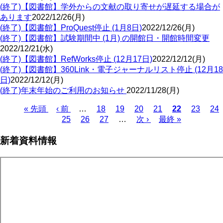
(終了)【図書館】学外からの文献の取り寄せが遅延する場合が
あります
2022/12/26(月)
(終了)【図書館】ProQuest停止 (1月8日)
2022/12/26(月)
(終了)【図書館】試験期間中 (1月) の開館日・開館時間変更
2022/12/21(水)
(終了)【図書館】RefWorks停止 (12月17日)
2022/12/12(月)
(終了)【図書館】360Link・電子ジャーナルリスト停止 (12月18
日)
2022/12/12(月)
(終了)年末年始のご利用のお知らせ
2022/11/28(月)
Page
Page
Page
Page
Page
Pa
先
« 先頭
前
‹ 前
…
18
19
20
21
カ
22
23
24
Page
Page
Page
頭
ペ
25
26
27
…
次
次 ›
最
最終 »
レ
ペ
ペ
ー
ペ
終
ン
ー
新着資料情報
ー
ジ
ー
ペ
ト
ジ
ジ
ジ
ー
ペ
送
ジ
ー
り
ジ