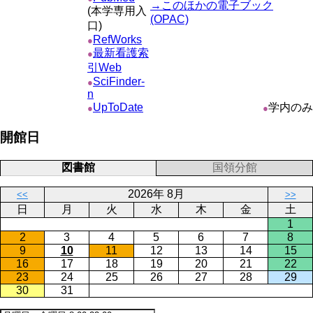
→このほかの電子ブック
(本学専用入
(OPAC)
口)
RefWorks
●
最新看護索
●
引Web
SciFinder-
●
n
UpToDate
学内のみ
●
●
開館日
図書館
国領分館
2026年 8月
<<
>>
日
月
火
水
木
金
土
1
2
3
4
5
6
7
8
9
10
11
12
13
14
15
16
17
18
19
20
21
22
23
24
25
26
27
28
29
30
31