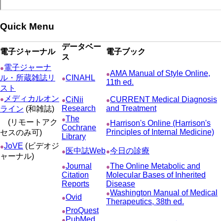
Quick Menu
データベー
電子ジャーナル
電子ブック
ス
電子ジャーナ
●
AMA Manual of Style Online,
●
ル・所蔵雑誌リ
CINAHL
●
11th ed.
スト
メディカルオン
●
CiNii
CURRENT Medical Diagnosis
●
●
Research
and Treatment
ライン
(和雑誌)
The
●
(リモートアク
Harrison's Online (Harrison's
●
Cochrane
Principles of Internal Medicine)
セスのみ可)
Library
JoVE
(ビデオジ
●
医中誌Web
今日の診療
●
●
ャーナル)
Journal
The Online Metabolic and
●
●
Citation
Molecular Bases of Inherited
Reports
Disease
Washington Manual of Medical
●
Ovid
●
Therapeutics, 38th ed.
ProQuest
●
PubMed
●