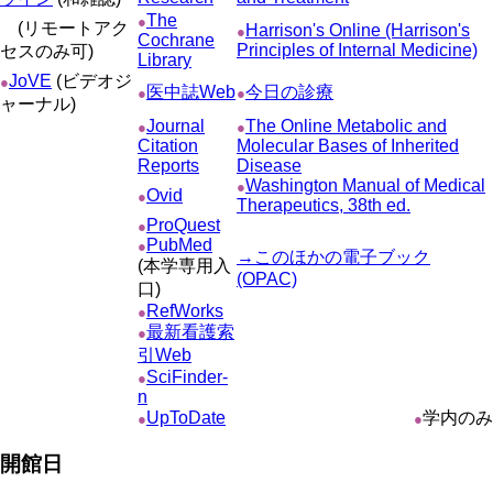
The
●
(リモートアク
Harrison's Online (Harrison's
●
Cochrane
Principles of Internal Medicine)
セスのみ可)
Library
JoVE
(ビデオジ
●
医中誌Web
今日の診療
●
●
ャーナル)
Journal
The Online Metabolic and
●
●
Citation
Molecular Bases of Inherited
Reports
Disease
Washington Manual of Medical
●
Ovid
●
Therapeutics, 38th ed.
ProQuest
●
PubMed
●
→このほかの電子ブック
(本学専用入
(OPAC)
口)
RefWorks
●
最新看護索
●
引Web
SciFinder-
●
n
UpToDate
学内のみ
●
●
開館日