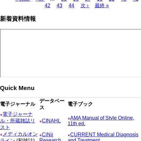
Page
Page
Page
頭
ペ
42
43
44
次
次 ›
最
最終 »
レ
ペ
ペ
ー
ペ
終
ン
ー
新着資料情報
ー
ジ
ー
ペ
ト
ジ
ジ
ジ
ー
ペ
送
ジ
ー
り
ジ
Quick Menu
データベー
電子ジャーナル
電子ブック
ス
電子ジャーナ
●
AMA Manual of Style Online,
●
ル・所蔵雑誌リ
CINAHL
●
11th ed.
スト
メディカルオン
●
CiNii
CURRENT Medical Diagnosis
●
●
Research
and Treatment
ライン
(和雑誌)