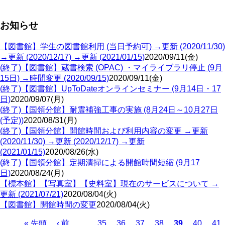
お知らせ
【図書館】学生の図書館利用 (当日予約可) →更新 (2020/11/30)
→更新 (2020/12/17) →更新 (2021/01/15)
2020/09/11(金)
(終了)【図書館】蔵書検索 (OPAC) ・マイライブラリ停止 (9月
15日) →時間変更 (2020/09/15)
2020/09/11(金)
(終了)【図書館】UpToDateオンラインセミナー (9月14日・17
日)
2020/09/07(月)
(終了)【国領分館】耐震補強工事の実施 (8月24日～10月27日
(予定))
2020/08/31(月)
(終了)【国領分館】開館時間および利用内容の変更 →更新
(2020/11/30) →更新 (2020/12/17) →更新
(2021/01/15)
2020/08/26(水)
(終了)【国領分館】定期清掃による開館時間短縮 (9月17
日)
2020/08/24(月)
【標本館】【写真室】【史料室】現在のサービスについて →
更新 (2021/07/21)
2020/08/04(火)
【図書館】開館時間の変更
2020/08/04(火)
Page
Page
Page
Page
Page
Pa
先
« 先頭
前
‹ 前
…
35
36
37
38
カ
39
40
41