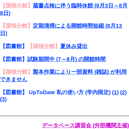
【国領分館】
蔵書点検に伴う臨時休館 (8月3日～8月
8日)
【国領分館】
定期清掃による開館時間短縮 (8月13
日)
【図書館】
【国領分館】
夏休み貸出
【図書館】
試験期間中 (7～8月) の開館時間
【国領分館】
製本作業により一部資料 (雑誌) が利用
できません
【図書館】 UpToDate 私の使い方 (学内限定)
(1)
(2)
(3)
データベース講習会 (外部機関主催)