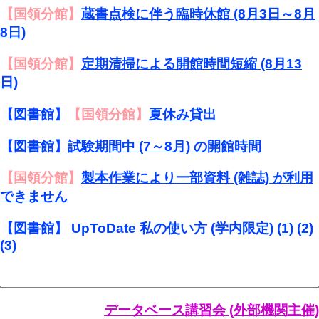
【国領分館】
蔵書点検に伴う臨時休館 (8月3日～8月
8日)
【国領分館】
定期清掃による開館時間短縮 (8月13
日)
【図書館】
【国領分館】
夏休み貸出
【図書館】
試験期間中 (7～8月) の開館時間
【国領分館】
製本作業により一部資料 (雑誌) が利用
できません
【図書館】 UpToDate 私の使い方 (学内限定)
(1)
(2)
(3)
データベース講習会 (外部機関主催)