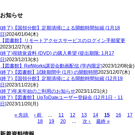
お知らせ
(終了)【国領分館】定期清掃による開館時間短縮 (1月18
日)
2024/01/04(木)
【図書館】リモートアクセスサービスのログイン手順変更
2023/12/27(水)
(終了)視聴覚資料 (DVD) の購入希望 (提出期限: 1月17
日)
2023/12/13(水)
【図書館】RefWorks講習会動画配信 (学内限定)
2023/12/08(金)
(終了)【図書館】試験期間中 (1月) の開館時間
2023/12/07(木)
(終了)【国領分館】定期清掃による開館時間短縮 (12月19
日)
2023/11/22(水)
(終了)年末年始のご利用のお知らせ
2023/11/21(火)
(終了)【図書館】UpToDateユーザー登録会 (12月1日・11
日)
2023/11/20(月)
Page
Page
Page
Page
Page
Pa
先
« 先頭
前
‹ 前
…
11
12
13
14
カ
15
16
17
Page
Page
Page
頭
ペ
18
19
20
…
次
次 ›
最
最終 »
レ
ペ
ペ
ー
ペ
終
ン
ー
新着資料情報
ー
ジ
ー
ペ
ト
ジ