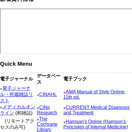
ジ
ジ
ー
ペ
送
ジ
ー
り
ジ
Quick Menu
データベー
電子ジャーナル
電子ブック
ス
電子ジャーナ
●
AMA Manual of Style Online,
●
ル・所蔵雑誌リ
CINAHL
●
11th ed.
スト
メディカルオン
●
CiNii
CURRENT Medical Diagnosis
●
●
Research
and Treatment
ライン
(和雑誌)
The
●
(リモートアク
Harrison's Online (Harrison's
●
Cochrane
Principles of Internal Medicine)
セスのみ可)
Library