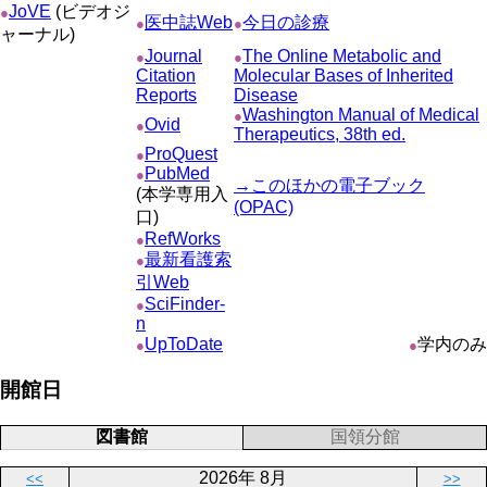
JoVE
(ビデオジ
●
医中誌Web
今日の診療
●
●
ャーナル)
Journal
The Online Metabolic and
●
●
Citation
Molecular Bases of Inherited
Reports
Disease
Washington Manual of Medical
●
Ovid
●
Therapeutics, 38th ed.
ProQuest
●
PubMed
●
→このほかの電子ブック
(本学専用入
(OPAC)
口)
RefWorks
●
最新看護索
●
引Web
SciFinder-
●
n
UpToDate
学内のみ
●
●
開館日
図書館
国領分館
2026年 8月
<<
>>