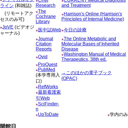
CiNii
CURRENT Medical Diagnosis
●
●
Research
and Treatment
ライン
(和雑誌)
The
●
(リモートアク
Harrison's Online (Harrison's
●
Cochrane
Principles of Internal Medicine)
セスのみ可)
Library
JoVE
(ビデオジ
●
医中誌Web
今日の診療
●
●
ャーナル)
Journal
The Online Metabolic and
●
●
Citation
Molecular Bases of Inherited
Reports
Disease
Washington Manual of Medical
●
Ovid
●
Therapeutics, 38th ed.
ProQuest
●
PubMed
●
→このほかの電子ブック
(本学専用入
(OPAC)
口)
RefWorks
●
最新看護索
●
引Web
SciFinder-
●
n
UpToDate
学内のみ
●
●
開館日