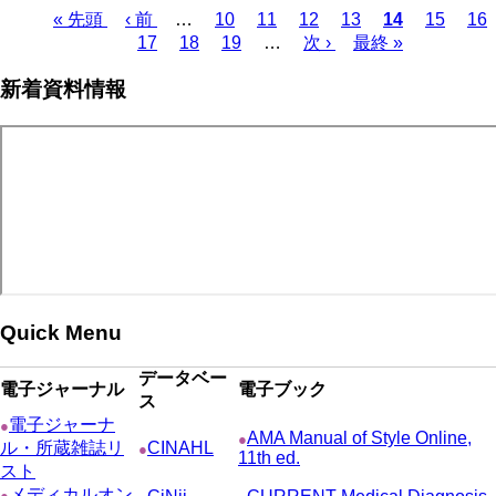
Page
Page
Page
Page
Page
Pa
先
« 先頭
前
‹ 前
…
10
11
12
13
カ
14
15
16
Page
Page
Page
頭
ペ
17
18
19
…
次
次 ›
最
最終 »
レ
ペ
ペ
ー
ペ
終
ン
ー
新着資料情報
ー
ジ
ー
ペ
ト
ジ
ジ
ジ
ー
ペ
送
ジ
ー
り
ジ
Quick Menu
データベー
電子ジャーナル
電子ブック
ス
電子ジャーナ
●
AMA Manual of Style Online,
●
ル・所蔵雑誌リ
CINAHL
●
11th ed.
スト
メディカルオン
●