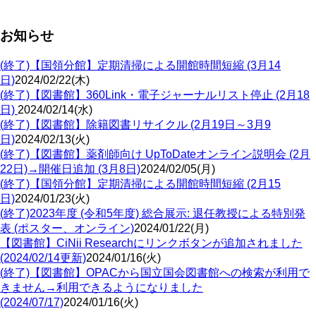
お知らせ
(終了)【国領分館】定期清掃による開館時間短縮 (3月14
日)
2024/02/22(木)
(終了)【図書館】360Link・電子ジャーナルリスト停止 (2月18
日)
2024/02/14(水)
(終了)【図書館】除籍図書リサイクル (2月19日～3月9
日)
2024/02/13(火)
(終了)【図書館】薬剤師向け UpToDateオンライン説明会 (2月
22日)→開催日追加 (3月8日)
2024/02/05(月)
(終了)【国領分館】定期清掃による開館時間短縮 (2月15
日)
2024/01/23(火)
(終了)2023年度 (令和5年度) 総合展示: 退任教授による特別発
表 (ポスター、オンライン)
2024/01/22(月)
【図書館】CiNii Researchにリンクボタンが追加されました
(2024/02/14更新)
2024/01/16(火)
(終了)【図書館】OPACから国立国会図書館への検索が利用で
きません→利用できるようになりました
(2024/07/17)
2024/01/16(火)