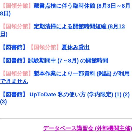
【国領分館】
蔵書点検に伴う臨時休館 (8月3日～8月
8日)
【国領分館】
定期清掃による開館時間短縮 (8月13
日)
【図書館】
【国領分館】
夏休み貸出
【図書館】
試験期間中 (7～8月) の開館時間
【国領分館】
製本作業により一部資料 (雑誌) が利用
できません
【図書館】 UpToDate 私の使い方 (学内限定)
(1)
(2)
(3)
データベース講習会 (外部機関主催)