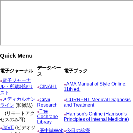
ジ
ー
り
ジ
Quick Menu
データベー
電子ジャーナル
電子ブック
ス
電子ジャーナ
●
AMA Manual of Style Online,
●
ル・所蔵雑誌リ
CINAHL
●
11th ed.
スト
メディカルオン
●
CiNii
CURRENT Medical Diagnosis
●
●
Research
and Treatment
ライン
(和雑誌)
The
●
(リモートアク
Harrison's Online (Harrison's
●
Cochrane
Principles of Internal Medicine)
セスのみ可)
Library
JoVE
(ビデオジ
●
医中誌Web
今日の診療
●
●