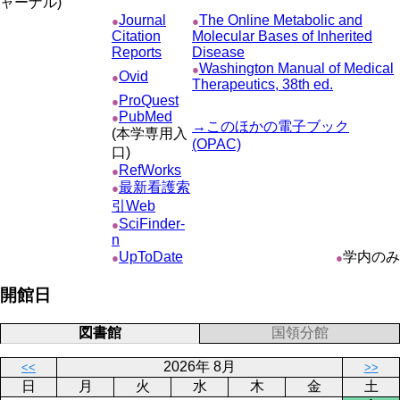
ャーナル)
Journal
The Online Metabolic and
●
●
Citation
Molecular Bases of Inherited
Reports
Disease
Washington Manual of Medical
●
Ovid
●
Therapeutics, 38th ed.
ProQuest
●
PubMed
●
→このほかの電子ブック
(本学専用入
(OPAC)
口)
RefWorks
●
最新看護索
●
引Web
SciFinder-
●
n
UpToDate
学内のみ
●
●
開館日
図書館
国領分館
2026年 8月
<<
>>
日
月
火
水
木
金
土