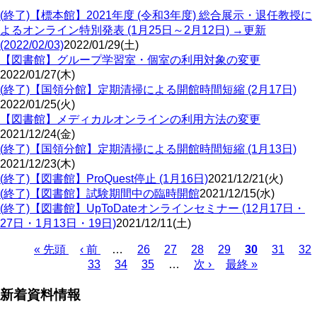
(終了)【標本館】2021年度 (令和3年度) 総合展示・退任教授に
よるオンライン特別発表 (1月25日～2月12日) →更新
(2022/02/03)
2022/01/29(土)
【図書館】グループ学習室・個室の利用対象の変更
2022/01/27(木)
(終了)【国領分館】定期清掃による開館時間短縮 (2月17日)
2022/01/25(火)
【図書館】メディカルオンラインの利用方法の変更
2021/12/24(金)
(終了)【国領分館】定期清掃による開館時間短縮 (1月13日)
2021/12/23(木)
(終了)【図書館】ProQuest停止 (1月16日)
2021/12/21(火)
(終了)【図書館】試験期間中の臨時開館
2021/12/15(水)
(終了)【図書館】UpToDateオンラインセミナー (12月17日・
27日・1月13日・19日)
2021/12/11(土)
Page
Page
Page
Page
Page
Pa
先
« 先頭
前
‹ 前
…
26
27
28
29
カ
30
31
32
Page
Page
Page
頭
ペ
33
34
35
…
次
次 ›
最
最終 »
レ
ペ
ペ
ー
ペ
終
ン
ー
新着資料情報
ー
ジ
ー
ペ
ト
ジ
ジ
ジ
ー
ペ
送