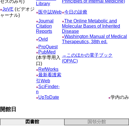
Principles of Internal Medicine)
セスのみ可)
Library
JoVE
(ビデオジ
●
医中誌Web
今日の診療
●
●
ャーナル)
Journal
The Online Metabolic and
●
●
Citation
Molecular Bases of Inherited
Reports
Disease
Washington Manual of Medical
●
Ovid
●
Therapeutics, 38th ed.
ProQuest
●
PubMed
●
→このほかの電子ブック
(本学専用入
(OPAC)
口)
RefWorks
●
最新看護索
●
引Web
SciFinder-
●
n
UpToDate
学内のみ
●
●
開館日
図書館
国領分館