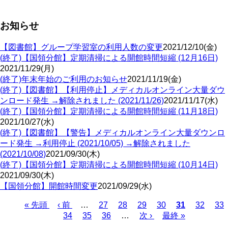
お知らせ
【図書館】グループ学習室の利用人数の変更
2021/12/10(金)
(終了)【国領分館】定期清掃による開館時間短縮 (12月16日)
2021/11/29(月)
(終了)年末年始のご利用のお知らせ
2021/11/19(金)
(終了)【図書館】【利用停止】メディカルオンライン大量ダウ
ンロード発生 →解除されました (2021/11/26)
2021/11/17(水)
(終了)【国領分館】定期清掃による開館時間短縮 (11月18日)
2021/10/27(水)
(終了)【図書館】【警告】メディカルオンライン大量ダウンロ
ード発生 →利用停止 (2021/10/05) →解除されました
(2021/10/08)
2021/09/30(木)
(終了)【国領分館】定期清掃による開館時間短縮 (10月14日)
2021/09/30(木)
【国領分館】開館時間変更
2021/09/29(水)
Page
Page
Page
Page
Page
Pa
先
« 先頭
前
‹ 前
…
27
28
29
30
カ
31
32
33
Page
Page
Page
頭
ペ
34
35
36
…
次
次 ›
最
最終 »
レ
ペ
ペ
ー
ペ
終
ン
ー