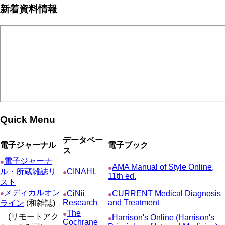
新着資料情報
ー
ジ
ー
ペ
ト
ジ
ジ
ジ
ー
ペ
送
ジ
ー
り
ジ
Quick Menu
データベー
電子ジャーナル
電子ブック
ス
電子ジャーナ
●
AMA Manual of Style Online,
●
ル・所蔵雑誌リ
CINAHL
●
11th ed.
スト
メディカルオン
●
CiNii
CURRENT Medical Diagnosis
●
●
Research
and Treatment
ライン
(和雑誌)
The
●
(リモートアク
Harrison's Online (Harrison's
●
Cochrane