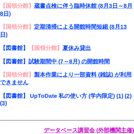
【国領分館】
蔵書点検に伴う臨時休館 (8月3日～8月
8日)
【国領分館】
定期清掃による開館時間短縮 (8月13
日)
【図書館】
【国領分館】
夏休み貸出
【図書館】
試験期間中 (7～8月) の開館時間
【国領分館】
製本作業により一部資料 (雑誌) が利用
できません
【図書館】 UpToDate 私の使い方 (学内限定)
(1)
(2)
(3)
データベース講習会 (外部機関主催)